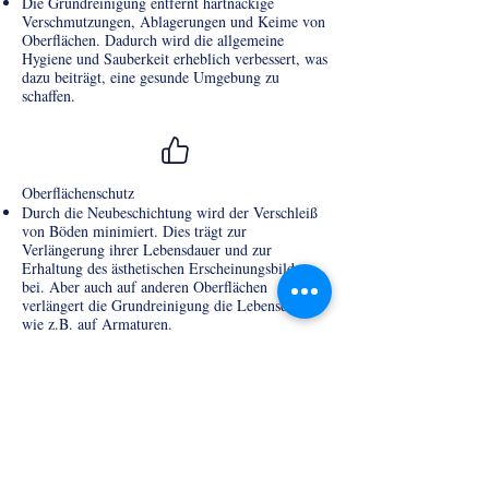
Die Grundreinigung entfernt hartnäckige
Verschmutzungen, Ablagerungen und Keime von
Oberflächen. Dadurch wird die allgemeine
Hygiene und Sauberkeit erheblich verbessert, was
dazu beiträgt, eine gesunde Umgebung zu
schaffen.
Oberflächenschutz
Durch die Neubeschichtung wird der Verschleiß
von Böden minimiert. Dies trägt zur
Verlängerung ihrer Lebensdauer und zur
Erhaltung des ästhetischen Erscheinungsbildes
bei. Aber auch auf anderen Oberflächen
verlängert die Grundreinigung die Lebensdauer,
wie z.B. auf Armaturen.
Umweltschutz
Eine gründliche Reinigung kann dazu beitragen,
schädliche Chemikalien, Staub und Schadstoffe
zu entfernen, bevor sie in die Umwelt gelangen.