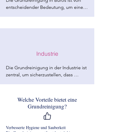
Die Grundreinigung in Büros ist von 
entscheidender Bedeutung, um eine 
saubere, gesunde und produktive 
Arbeitsumgebung zu gewährleisten.
Industrie
Die Grundreinigung in der Industrie ist 
zentral, um sicherzustellen, dass 
industrielle Einrichtungen, in einem 
optimalen Zustand gehalten werden 
und das eine sichere 
Welche Vorteile bietet eine
Arbeitsumgebung erhalten wird.
Grundreinigung?
Verbesserte Hygiene und Sauberkeit